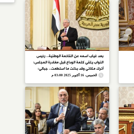
بعد غياب اسمه عن القائمة الوطنية.. رئيس
النواب يلقى كلمة الوداع قبل مغادرة المجلس:
أترك مكانى وقد بذلت ما استطعت.. جبالى:
أسأل الله أن يوفق من يتولى من بعدنا.. ويؤكد:
الخميس، 16 أكتوبر 2025 03:00 م
المسئولية العامة ليست ترفًا بل عبءٌ يُحمَل