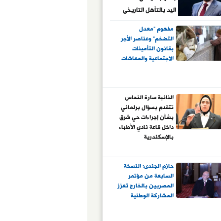
اليد بالتأهل التاريخى
لربع نهائى بطولة
مفهوم "معدل
العالم
التضخم" وعناصر الأجر
بقانون التأمينات
الاجتماعية والمعاشات
النائبة سارة النحاس
تتقدم بسؤال برلماني
بشأن إجراءات حي شرق
داخل قاعة نادي الأطباء
بالإسكندرية
حازم الجندى: النسخة
السابعة من مؤتمر
المصريين بالخارج تعزز
المشاركة الوطنية