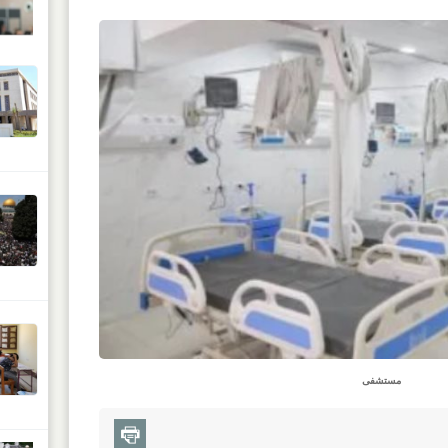
مستشفى