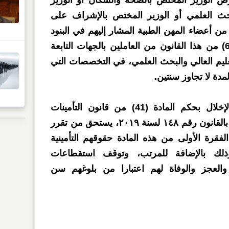
ض الوزير المختص بالصحة والسكان أو الوزير
بحث العلمي أو الوزير المختص بالإشراف على
من أعضاء المهن الطبية المشار إليهم في البنود
رقم ا، ۲، ۳، ٤) من المادة (6) من هذا القانون من العاملين بالجهات التابعة
ليم العالي والبحث العلمي، في التخصصات التي
لمدة لا تجاوز سنتين.
وبحسب القانون، مع عدم الإخلال بحكم المادة (41) من قانون التأمينات
الاجتماعية والمعاشات الصادر بالقانون رقم ١٤٨ لسنة ۲۰۱۹، يستحق من تقرر
لفقرة الأولى من هذه المادة حقوقهم التأمينية
لك بالإضافة للمرتب، وتوقف استقطاعات
العجز والوفاة لهم اعتبارا من بلوغهم سن