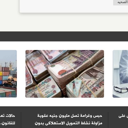
 الصحيه
 على
حبس وغرامة تصل مليون جنيه عقوبة
حالات تعف
مزاولة نشاط التمويل الاستهلاكى بدون
للقانون..