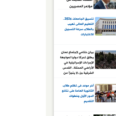
مؤتمر المصريين
بالخارج خطوة جديدة
تنسيق الجامعات 2026..
لتعزيز المشاركة
التعليم العالى تهيب
الوطنية
بالطلاب سرعة التسجيل
للاختبارات
بيان ختامي لاجتماع عمان
يطلق تحركا دوليا لمواجهة
الإجراءات الإسرائيلية في
الأراضي المحتلة.. القدس
الشرقية جزء لا يتجزأ من
دولة فلسطين.. وإطلاق
منصة إعلامية لتوثيق
آخر موعد فى تظلم طلاب
انتهاكات الاحتلال بحق
الثانوية العامة على نتائج
المقدسات والمصلين
الدور الأول وخطوات
التقديم