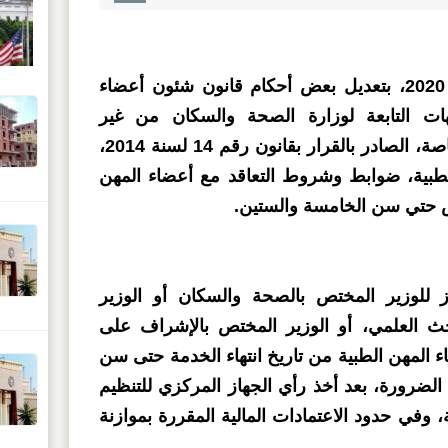
نظم القانون رقم 184 لسنة 2020، بتعديل بعض أحكام قانون شئون أعضاء
جهات التابعة لوزارة الصحة والسكان من غير
المخاطبين بقوانين أو لوائح خاصة، الصادر بالقرار بقانون رقم 14 لسنة 2014،
لطبية، ضوابط وشروط التعاقد مع أعضاء المهن
ش حتي سن الخامسة والستين.
 للوزير المختص بالصحة والسكان أو الوزير
بحث العلمي، أو الوزير المختص بالإشراف على
اء المهن الطبية من تاريخ انتهاء الخدمة حتى سن
لضرورة، بعد أخذ رأي الجهاز المركزي للتنظيم
ة، وفي حدود الاعتمادات المالية المقررة بموازنة