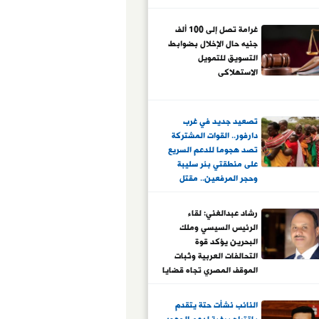
غرامة تصل إلى 100 ألف
جنيه حال الإخلال بضوابط
التسويق للتمويل
الاستهلاكى
تصعيد جديد في غرب
دارفور.. القوات المشتركة
تصد هجوما للدعم السريع
على منطقتي بئر سليبة
وحجر المرفعين.. مقتل
قائد بارز بالميليشيا في
مواجهات شمالي الجنينة..
رشاد عبدالغني: لقاء
أركو مناوي:كبدنا
الرئيس السيسي وملك
الميليشيا خسائر ومقتل
البحرين يؤكد قوة
مهدى مون الأبرز
التحالفات العربية وثبات
الموقف المصري تجاه قضايا
المنطقة
النائب نشأت حتة يتقدم