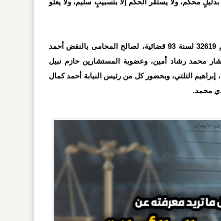
بدليلٍ محكم، ولا يستقر الحكم إلا بتسبيبٍ سليم، ولا يعلو
صدر الحكم في الطعن المقيد برقم 32619 لسنة 93 قضائية، لصالح المحامى بالنقض أحمد
شار محمد رشاد أمين، وعضوية المستشارين حازم نبيل
، إبراهيم التلتي، وبحضور كل من رئيس النيابة أحمد كمال
دي محمد.