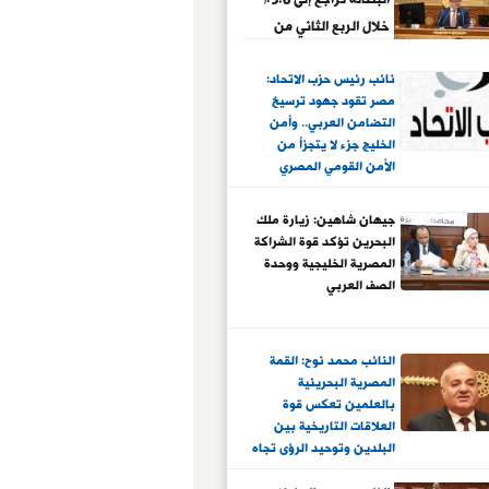
خلال الربع الثاني من
عام 2026 مقارنة بنحو
نائب رئيس حزب الاتحاد:
6% خلال الربع الأول
مصر تقود جهود ترسيخ
التضامن العربي.. وأمن
الخليج جزء لا يتجزأ من
الأمن القومي المصري
جيهان شاهين: زيارة ملك
البحرين تؤكد قوة الشراكة
المصرية الخليجية ووحدة
الصف العربي
النائب محمد نوح: القمة
المصرية البحرينية
بالعلمين تعكس قوة
العلاقات التاريخية بين
البلدين وتوحيد الرؤى تجاه
قضايا المنطقة