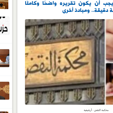
 يجب أن يكون تقريره واضحًا وكاملًا
 دقيقة.. ومبادئ أخرى
محكمة النقض - أرشيفية