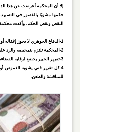
إلا أن المحكمة أعرضت عن هذا الدفا
حكمها مشوبًا بالقصور في التسبيب
النقض ونقض الحكم، وأكدت محكمة 
1-الدفاع الجوهري لا يجوز إغفاله أو الالتفات عنه.
2-المحكمة تلتزم بتمحيصه والرد عليه ردًا صريحًا وكافيًا.
3-تقرير الخبير يخضع لرقابة القضاء، ولا يكتسب حجية لمجرد صدوره.
4-كل تقرير فني يشوبه الغموض أو 
للمناقشة والطعن.