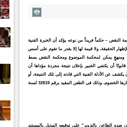
ة النقض – حكماً فريداً من نوعه يؤكد أن الخبرة الفنية
إظهار الحقيقة، ولا قيمة لها إلا بقدر ما تقوم على أسس
، ومنهجٍ يمكن لمحكمة الموضوع ومحكمة النقض بسط
انونًا أن يكتفي الخبير بإعلان نتيجة مجردة مؤداها أن
يكشف عن الأدلة الفنية التي قادته إلى تلك النتيجة، أو
يواجه الدفوع الفنية المؤثرة التي أثارها الخصوم، وذلك فى الطعن المقيد برقم 32619 لسنة
ضده الطاعن بالتزوير" على توقيعه المذيل بالمستند