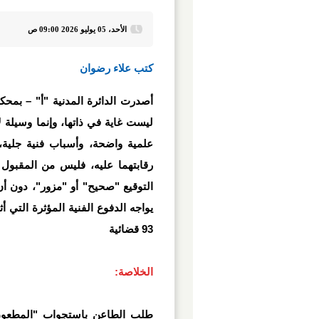
الأحد، 05 يوليو 2026 09:00 ص
كتب علاء رضوان
أصدرت الدائرة المدنية "أ" – بمحكم
ليست غاية في ذاتها، وإنما وسيلة ل
علمية واضحة، وأسباب فنية جلية
رقابتهما عليه، فليس من المقبول ق
التوقيع "صحيح" أو "مزور"، دون أن 
93 قضائية
الخلاصة:
طلب الطاعن باستجواب "المطعون 