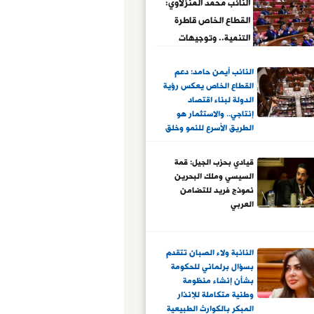
النائب محمد المنزلاوي:
القطاع الخاص قاطرة
التنمية.. وتوجيهات
الرئيس السيسي ترسم
النائب أيمن حامد: دعم
ملامح اقتصاد أكثر
القطاع الخاص يعكس رؤية
تنافسية واستدامة
الدولة لبناء اقتصاد
إنتاجي.. والاستثمار هو
الطريق الأسرع للنمو وخلق
فرص العمل
قيادي بحزب الجيل: قمة
السيسي وملك البحرين
نموذج فريد للتضامن
العربي
النائبة ولاء الصبان تتقدم
بسؤال برلماني للحكومة
بشأن إنشاء منظومة
وطنية متكاملة للإنذار
المبكر بالكوارث الطبيعية