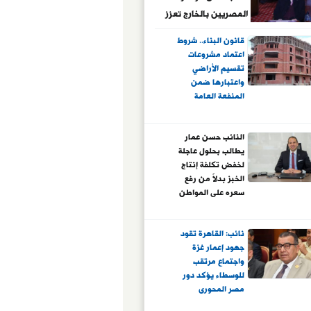
المصريين بالخارج تعزز
المشاركة الوطنية
قانون البناء.. شروط
اعتماد مشروعات
تقسيم الأراضي
واعتبارها ضمن
المنفعة العامة
النائب حسن عمار
يطالب بحلول عاجلة
لخفض تكلفة إنتاج
الخبز بدلاً من رفع
سعره على المواطن
نائب: القاهرة تقود
جهود إعمار غزة
واجتماع مرتقب
للوسطاء يؤكد دور
مصر المحورى