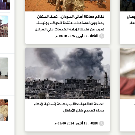
وضاع
تفاقم معاناة أهالى السودان.. نصف السكان
ذاء
يحتاجون لمساعدات منقذة للحياة.. يونيسف
تعرب عن قلقها لزيادة الهجمات على المرافق
ذان
الصحية.. والصحة العالمية: من أخطر حالات
الثلاثاء، 07 أبريل 2026 10:10 م
يفة
الطوارئ الإنسانية والنظام الصحى على حافة
الانهيار
الصحة العالمية تطالب بتهدئة إنسانية لإنهاء
حملة تطعيم شلل الأطفال
الثلاثاء، 15 أكتوبر 2024 01:00 م