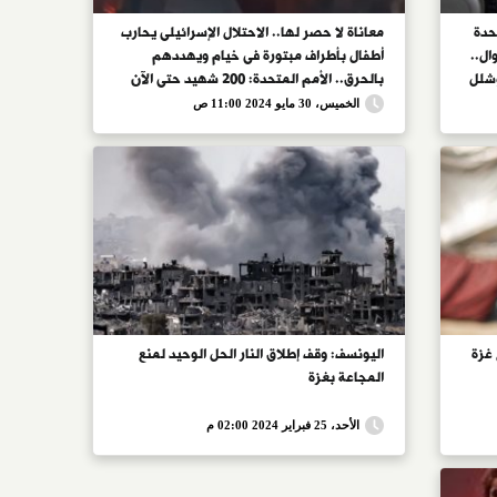
حدة
معاناة لا حصر لها.. الاحتلال الإسرائيلى يحارب
ل..
أطفال بأطراف مبتورة فى خيام ويهددهم
وشلل
بالحرق.. الأمم المتحدة: 200 شهيد حتى الآن
ال
بمحرقة النازحين فى رفح.. ويونيسف: معاناة
الخميس، 30 مايو 2024 11:00 ص
الأطفال مبتورى الأطراف وأسرهم مستمرة لا
توصف
 غزة
اليونسف: وقف إطلاق النار الحل الوحيد لمنع
المجاعة بغزة
الأحد، 25 فبراير 2024 02:00 م