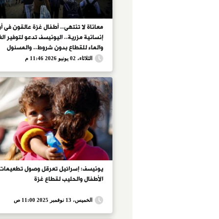
معاناة لا تنتهى.. أطفال غزة عالقون فى أ
إنسانية مزرية.. اليونيسف تدعو لتوفير الغ
والماء للقطاع بدون شروط.. والمسئول
الإعلامى: إصابات عديدة من الزواحف والجر
الثلاثاء، 02 يونيو 2026 11:46 م
وانتشار العدوى البكتيرية لشح المياه النظ
يونيسف: إسرائيل تعرقل وصول تطعيمات
الأطفال والحليب لقطاع غزة
الخميس، 13 نوفمبر 2025 11:00 ص