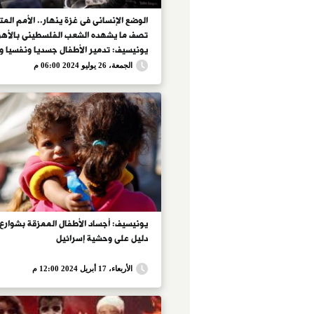
الوضع الإنسانى فى غزة ينهار.. الأمم المت
تصف ما يشهده الشعب الفلسطينى بالأهوا
يونيسيف: تدمير الأطفال جسديا ونفسيا 
الأطفال ينضم لقائمة التهديدات.. والاحتل
الجمعة، 26 يوليو 2024 06:00 م
يقتل 278 من عمال الإغاثة
يونيسيف: أجساد الأطفال الممزقة بشوارع
دليل على وحشية إسرائيل
الأربعاء، 17 أبريل 2024 12:00 م