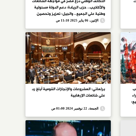
ت
التكاتف الوطنى درع مصر فى مواجهة الشائعات
والأكاذيب.. حزب الريادة: دعم الدولة مسئولية
وطنية على الجميع.. والجيل: تعزيز وتحصين
وعى المواطنين ضرورة للتصدى لمحاولات
الإثنين، 06 يناير 2025 11:10 ص
الإخوان فى تضليل الرأى العام
ب
برلمانى: المشروعات والإنجازات القومية أبلغ رد
اء
على شائعات الإرهابية
ع:
الجمعة، 22 نوفمبر 2024 01:00 ص
هم