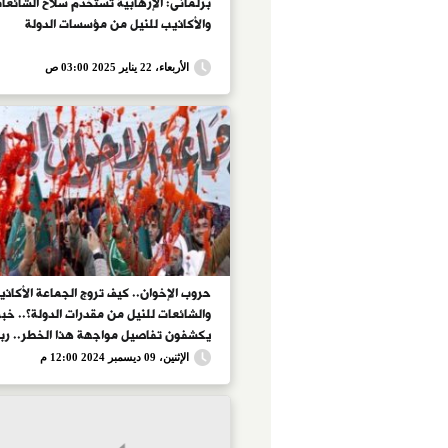
برلمانى: الإرهابية تستخدم سلاح الشائعا
والأكاذيب للنيل من مؤسسات الدولة
الأربعاء، 22 يناير 2025 03:00 ص
حروب الإخوان.. كيف تروج الجماعة الأكاذي
والشائعات للنيل من مقدرات الدولة؟.. خبر
يكشفون تفاصيل مواجهة هذا الخطر.. ربي
تستهدف الإضرار بثقة المواطنين فى
الإثنين، 09 ديسمبر 2024 12:00 م
مؤسساتهم.. الكتاتنى: يكشف عن إفلاس
السياسى والعقائدى