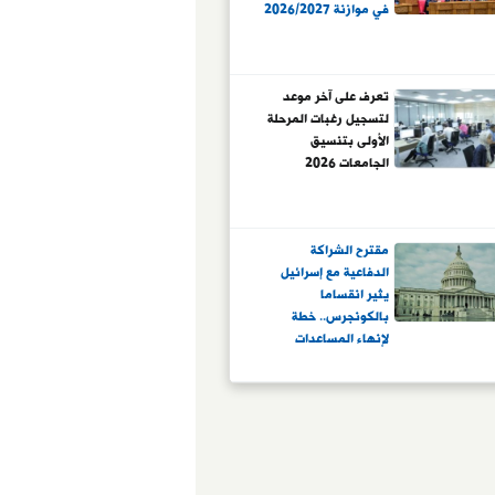
في موازنة 2026/2027
تعرف على آخر موعد
لتسجيل رغبات المرحلة
الأولى بتنسيق
الجامعات 2026
مقترح الشراكة
الدفاعية مع إسرائيل
يثير انقساما
بالكونجرس.. خطة
لإنهاء المساعدات
المالية لتل أبيب مقابل
تكامل عسكرى
استخباراتى.. نيويورك
تايمز: معارضة
ديمقراطية وجمهورية
للاقتراح واعتباره خيانة
للسيادة الأمريكية