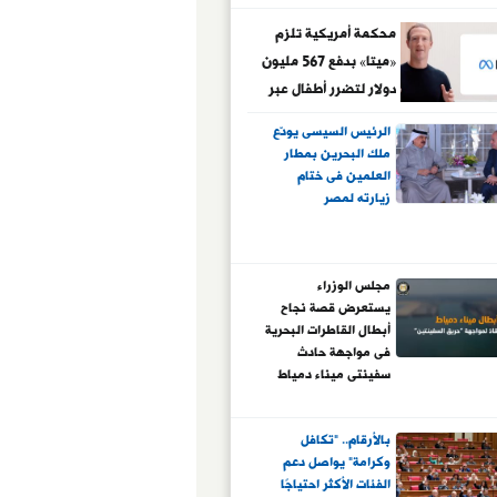
محكمة أمريكية تلزم
«ميتا» بدفع 567 مليون
دولار لتضرر أطفال عبر
منصاتها
الرئيس السيسى يودّع
ملك البحرين بمطار
العلمين فى ختام
زيارته لمصر
مجلس الوزراء
يستعرض قصة نجاح
أبطال القاطرات البحرية
فى مواجهة حادث
سفينتى ميناء دمياط
بالأرقام.. "تكافل
وكرامة" يواصل دعم
الفئات الأكثر احتياجًا