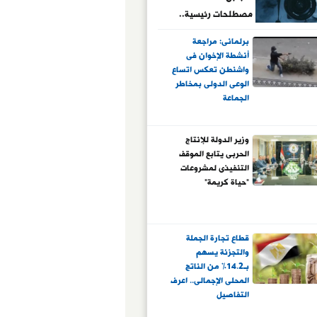
مصطلحات رئيسية..
تعرف على معانيها
برلمانى: مراجعة
أنشطة الإخوان فى
واشنطن تعكس اتساع
الوعى الدولى بمخاطر
الجماعة
وزير الدولة للإنتاج
الحربى يتابع الموقف
التنفيذى لمشروعات
"حياة كريمة"
قطاع تجارة الجملة
والتجزئة يسهم
بـ14.2% من الناتج
المحلى الإجمالى.. اعرف
التفاصيل