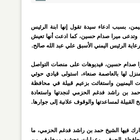
ليمن، بسبب ادعاء سيدة تقول إنها ابنة الرئيس
وتدعى ميرا صدام حسين، كما ادعت أنها تعيش
اية الرئيس اليمني الأسبق علي عبد الله صالح.
را صدام حسين، فيديوهات على منصات التواصل
منزل لها بالعاصمة صنعاء، استولى قيادي حوثي
دت اليمنيين واستغاثت بزعيم قبيلة في محافظة
مد بن راشد فدغم الحزمي لنجدتها واستعادة
 القبيلة لمساعدتها والوقوف علانية إلى جوارها.
رك فيها الشيخ حمد بن راشد فدغم الحزمي، ما
محافظة الجوف، وعمليات تحشيد ومخاوف من