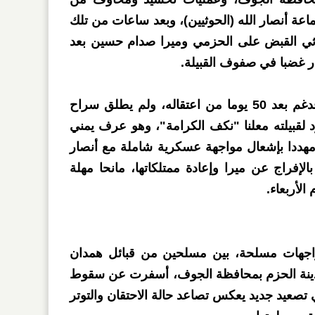
ة أنصار الله (الحوثيين)، وبعد ساعات من تلك
وثي القبض على الحزمي وميرا صدام حسين بعد
ر غضبا في صفوف القبيلة.
وأطلقت الجماعة سراح بن فدغم بعد 50 يوما من اعتقاله، ولم يطلق سراح
 لقبيلته معلنا "نكف الكرامة"، وهو عرف يمني
مهددا بإشعال مواجهة عسكرية شاملة مع أنصار
بالإفراج عن ميرا وإعادة ممتلكاتها، مانحا مهلة
الأربعاء.
جهات مسلحة، بين مسلحين من قبائل همدان
دينة الحزم بمحافظة الجوف، أسفرت عن سقوط
تصعيد جديد يعكس تصاعد حالة الاحتقان والتوتر