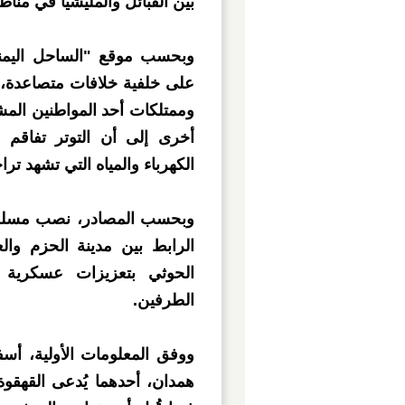
بين القبائل والمليشيا في منا
وبحسب موقع "الساحل اليمني
على خلفية خلافات متصاعدة، ق
وممتلكات أحد المواطنين المش
أخرى إلى أن التوتر تفاقم 
الكهرباء والمياه التي تشهد تراج
وبحسب المصادر، نصب مسلحون
الرابط بين مدينة الحزم وال
الحوثي بتعزيزات عسكرية ل
الطرفين.
ووفق المعلومات الأولية، أسف
همدان، أحدهما يُدعى القهقوة