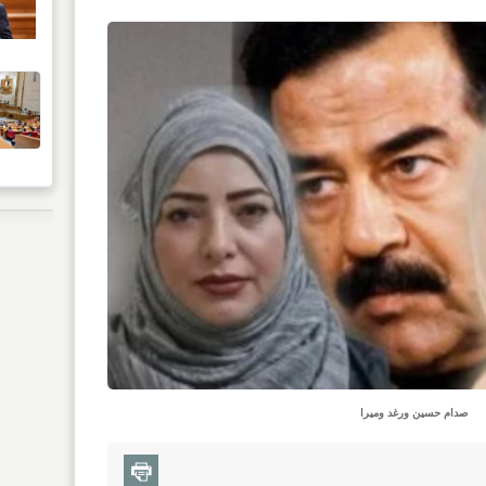
صدام حسين ورغد وميرا