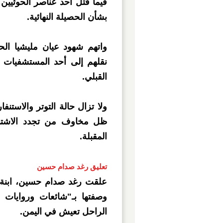
فيما قُتل أحد عناصر الحوثي
بشأن الحصيلة النهائية.
واتهم شهود عيان مليشيا ال
نقلهم إلى أحد المستشفيات ل
القبلي.
ولا تزال حالة التوتر والاستن
ظل مخاوف من تجدد الاشتبا
المقبلة.
تعليق رغد صدام حسين
علقت رغد صدام حسين، ابنة 
وصفتها بـ"شائعات وروايات 
الراحل تعيش في اليمن.