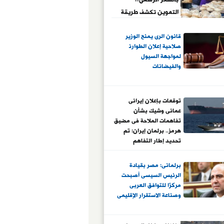
التموين تكشف طريقة
الإبلاغ عن المخالفين
قانون الرى يمنح الوزير
صلاحية إعلان الطوارئ
لمواجهة السيول
والفيضانات
توقعات بإعلان إيرانى
عمانى وشيك بشأن
تفاهمات الملاحة فى مضيق
هرمز.. برلمان إيران: تم
تحديد إطار التفاهم
والتفاصيل قريبا.. وترامب
يؤكد: الحرب توشك على
برلمانى: مصر بقيادة
الانتهاء.. إعلام أمريكى:
الرئيس السيسى أصبحت
مخاوف من عرقلة الحرس
مركزًا للتوافق العربى
الثورى للاتفاق
وصناعة الاستقرار الإقليمى