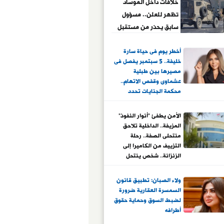
خلافات داخل الموساد
تظهر للعلن.. مسؤول
سابق يحذر من مستقبل
الجهاز
أخطر يوم فى حياة سارة
خليفة.. 5 سبتمبر يفصل فى
مصيرها بين طبلية
عشماوى وقفص الاتهام..
محكمة الجنايات تحدد
الحكم بعد إحالة أوراقها
لفضيلة المفتى فى قضية
الأمن يطفئ "أنوار النفوذ"
المخدرات.. وتفصل فى
المزيفة.. الداخلية تلاحق
قضية هتك العرض
منتحلى الصفة.. رحلة
التزييف من الكاميرا إلى
الزنزانة.. شخص ينتحل
صفة قاضٍ وفتاة تتقمص
شخصية صحفية ومواطن
ولاء الصبان: تطبيق قانون
يمارس دور ضابط
السمسرة العقارية ضرورة
لضبط السوق وحماية حقوق
أطرافه