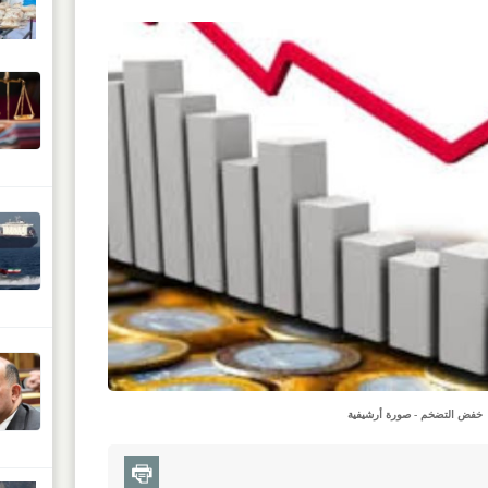
خفض التضخم - صورة أرشيفية