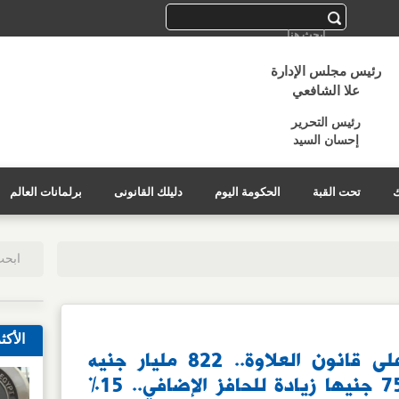
رئيس مجلس الإدارة
علا الشافعي
رئيس التحرير
إحسان السيد
ك
تحت القبة
الحكومة اليوم
دليلك القانونى
برلمانات العالم
الأكث
بعد تصديق الرئيس على قانون العلاوة.. 822 مليار جنيه
للأجور في الموازنة.. 750 جنيها زيادة للحافز الإضافي.. 15%