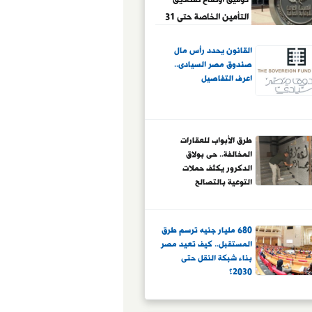
التأمين الخاصة حتى 31
ديسمبر
القانون يحدد رأس مال
صندوق مصر السيادى..
اعرف التفاصيل
طرق الأبواب للعقارات
المخالفة.. حى بولاق
الدكرور يكثف حملات
التوعية بالتصالح
680 مليار جنيه ترسم طرق
المستقبل.. كيف تعيد مصر
بناء شبكة النقل حتى
2030؟