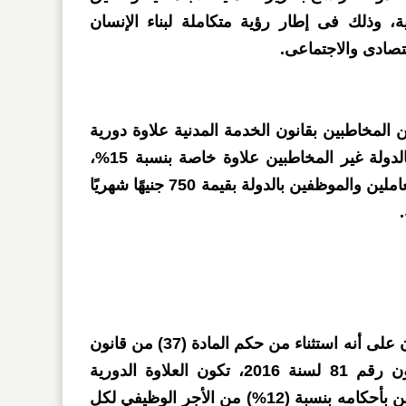
ية، وذلك فى إطار رؤية متكاملة لبناء الإنسان
تصادى والاجتماعى.
المخاطبين بقانون الخدمة المدنية علاوة دورية
بنسبة 12%؜، ومنح العاملين بالدولة غير المخاطبين علاوة خاصة بنسبة 15%؜،
وزيادة الحافز الإضافى لكل العاملين والموظفين بالدولة بقيمة 750 جنيهًا شهريًا
وتنص المادة الأولى من القانون على أنه استثناء من حكم المادة (37) من قانون
الخدمة المدنية الصادر بالقانون رقم 81 لسنة 2016، تكون العلاوة الدورية
المستحقة للموظفين المخاطبين بأحكامه بنسبة (12%) من الأجر الوظيفي لكل