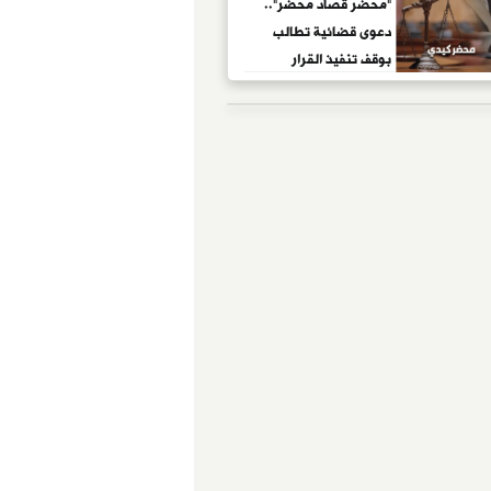
"محضر قُصاد محضر"..
دعوى قضائية تطالب
بوقف تنفيذ القرار
الإدارى باحتجاز أطراف
البلاغ حال التوجه
لديوان القسم لتحرير
محضر.. "الدعوى":
الإجراء يحمى الجانى
ويُعاقب الضحية..
ويجبره على التصالح
بسبب التهديد بالحبس