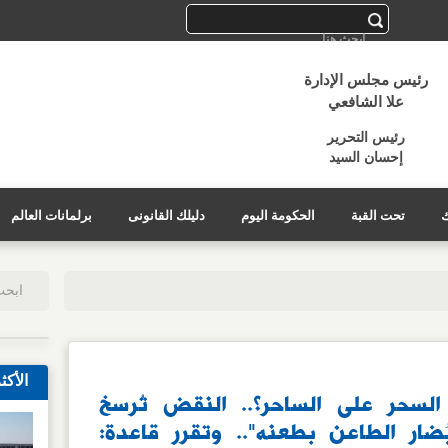
رئيس مجلس الإدارة
علا الشافعي
رئيس التحرير
إحسان السيد
ك
تحت القبة
الحكومة اليوم
دليلك القانونى
برلمانات العالم
الأكث
سحر على الساحر؟.. النقض تُرسخ
يُضار الطاعن بطعنه".. وتقرر قاعدة: