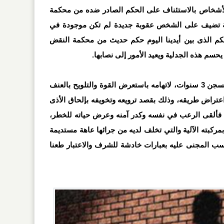
الأشخاص بالاستئناف على الحكم الصادر ضده من محكمة
ة تضيف على الشخص عقوبة جديدة لم تكن موجودة في
حكم الذى بين أيدينا اليوم حكم حديث من محكمة النقض
متهم حُكم عليه في "أول درجة" بالسجن 3 سنوات، لاتهامه باستعرض القوة والتلويح بالعنف
عتراض طريقه، وذلك بقصد ترويعه وتخويفه بإلحاق الأذى
فألقى الرعب في نفسه وكدر آمنه وعرض حياته للخطر،
ركبته الآلية والتي تخلف لديه من جرائها عاهة مستديمة
برؤيها قدرت بنسبة 5%، وسب المجنى عليه بعبارات خادشة للشرف والاعتبار طعنا