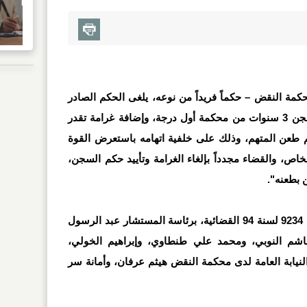
محكمة النقض – حكماً فريداً من نوعه، يلغى الحكم الصادر
من محكمتى أول وثانى درجة، بالسجن 3 سنوات من محكمة أول درجة، وإضافة غرامة تقدر
رغم طعن المتهم، وذلك على خلفية اتهامه باستعرض القوة
خاص، والقضاء مجدداً بإلغاء الغرامة وتأييد حكم السجن،
ن بطعنه".
صدر الحكم في الطعن المقيد برقم 9234 لسنة 94 القضائية، برئاسة المستشار عبد الرسول
شم النوبي، ومحمد علي طنطاوي، وإبراهيم الخولي،
يابة العامة لدى محكمة النقض هيثم عرفان، وأمانة سر