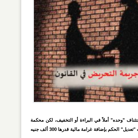
ستئناف "وحده" أملاً في البراءة أو التخفيف، لكن محكمة
الاستئناف، بدلاً من التخفيف، قررت "تعديل" الحكم بإضافة غرامة مالية قدرها 300 ألف جنيه