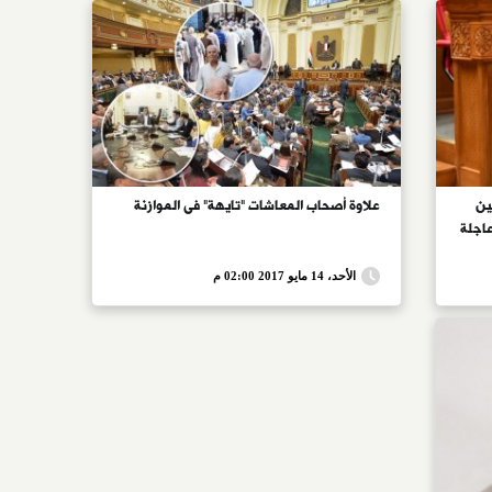
لبساتين
علاوة أصحاب المعاشات "تايهة" فى الموازنة
اجلة
الأحد، 14 مايو 2017 02:00 م