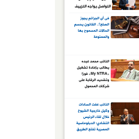
التواصل يواجه التزييف
العميق ويحمي الأطفال
فى أى الجرائم يجوز
الصلح؟.. القانون يحسم
الحالات المسموح بها
والممنوعة
النائب محمد عبده
يطالب بإعادة تشغيل
«My NTRA» فورًا
وتشديد الرقابة على
شركات المحمول
النائب عفت السادات
وكيل خارجية الشيوخ
خلال لقاء الرئيس
التشادي: الدبلوماسية
المصرية تفتح الطريق
أمام شراكات اقتصادية