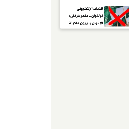
الذباب الإلكترونى
للإخوان.. ماهر فرغلى:
الإخوان يديرون ماكينة
إلكترونية منظمة لنشر
الشائعات ضد الدولة..
ويؤكد: حملات الجماعة
موسمية لرفع معنويات
عناصرها.. وتمويل
اللجان الإلكترونية
بالدولارات