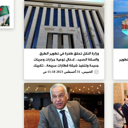
وزارة النقل تحقق طفرة فى تطوير الطرق
.. ضمن خطة التنمية 23/24 لتطوير
والسكة الحديد.. إدخال نوعية جرارات وعربات
جديدة وتنفيذ شبكة قطارات سريعة.. تكريك
الممر الملاحى بنهر النيل لمرور السفن
الخميس، 31 أغسطس 2023 11:18 ص
السياحية والتجارية وتطوير الموانئ