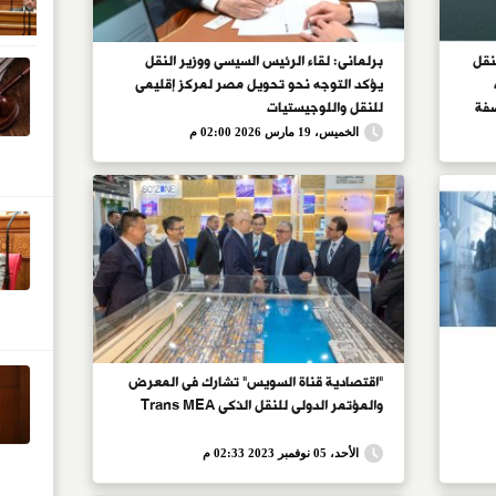
نقل
برلمانى: لقاء الرئيس السيسى ووزير النقل
يؤكد التوجه نحو تحويل مصر لمركز إقليمى
اء 70 كم أرصفة
للنقل واللوجيستيات
الخميس، 19 مارس 2026 02:00 م
يون طن
"اقتصادية قناة السويس" تشارك فى المعرض
والمؤتمر الدولى للنقل الذكى Trans MEA
الأحد، 05 نوفمبر 2023 02:33 م