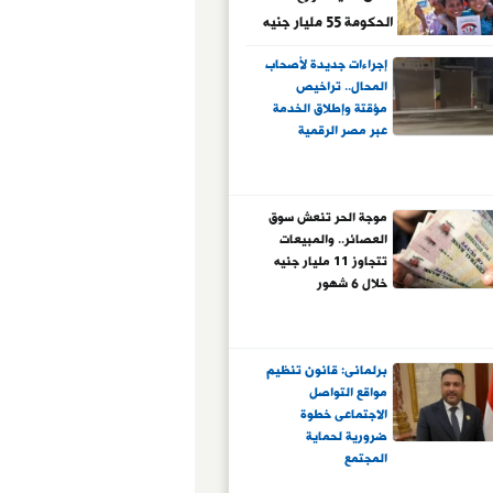
الحكومة 55 مليار جنيه
على الفئات الأولى
إجراءات جديدة لأصحاب
بالرعاية؟
المحال.. تراخيص
مؤقتة وإطلاق الخدمة
عبر مصر الرقمية
موجة الحر تنعش سوق
العصائر.. والمبيعات
تتجاوز 11 مليار جنيه
خلال 6 شهور
برلمانى: قانون تنظيم
مواقع التواصل
الاجتماعى خطوة
ضرورية لحماية
المجتمع