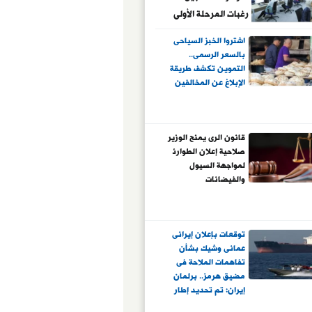
رغبات المرحلة الأولى
ولا مد لفترة التسجيل
اشتروا الخبز السياحى
بالسعر الرسمى..
التموين تكشف طريقة
الإبلاغ عن المخالفين
قانون الرى يمنح الوزير
صلاحية إعلان الطوارئ
لمواجهة السيول
والفيضانات
توقعات بإعلان إيرانى
عمانى وشيك بشأن
تفاهمات الملاحة فى
مضيق هرمز.. برلمان
إيران: تم تحديد إطار
التفاهم والتفاصيل