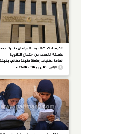
الكيمياء تحت القبة.. البرلمان يتحرك بعد
عاصفة الغضب من امتحان الثانوية
العامة..طلبات إحاطة عاجلة تطالب بلجنة 
محايدة لمراجعة الامتحان وإعلان نتائجها 
الإثنين، 06 يوليو 2026 03:00 م
العام تحقيقًا للشفافية وطمأنة الطلاب وأو
الأمور