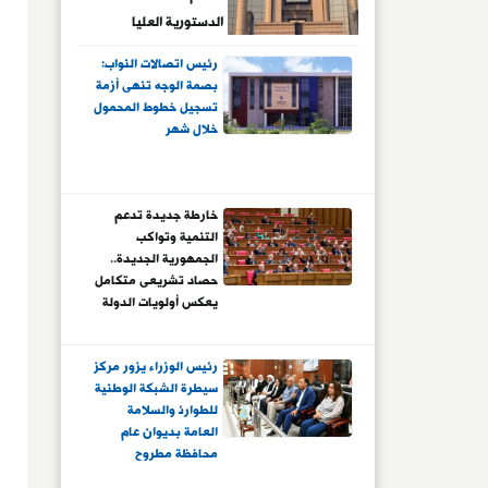
الدستورية العليا
رئيس اتصالات النواب:
بصمة الوجه تنهى أزمة
تسجيل خطوط المحمول
خلال شهر
خارطة جديدة تدعم
التنمية وتواكب
الجمهورية الجديدة..
حصاد تشريعى متكامل
يعكس أولويات الدولة
فى الاقتصاد والاستثمار
والدفاع والعدالة
رئيس الوزراء يزور مركز
الاجتماعية.. والبرلمان
سيطرة الشبكة الوطنية
ينجز واحدة من أكبر
للطوارئ والسلامة
الأجندات التشريعية فى
العامة بديوان عام
دور انعقاد واحد
محافظة مطروح