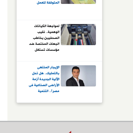
المتوقفة للعمل
لمواجهة الكيانات
الوهمية.. نقيب
الصحفيين يخاطب
الجهات المختصة ضد
مؤسسات تستغل
المتدربين
الإيجار المنتهى
بالتمليك.. هل تحل
الآلية الجديدة أزمة
الأراضى الصناعية فى
مصر؟.. التنمية
الصناعية: القيمة
الإيجارية 5% من سعر
المتر المربع.. اللواء
حازم عنان: نستهدف
الحد من ظاهرة
التسقيع وبدء النشاط
الإنتاجى