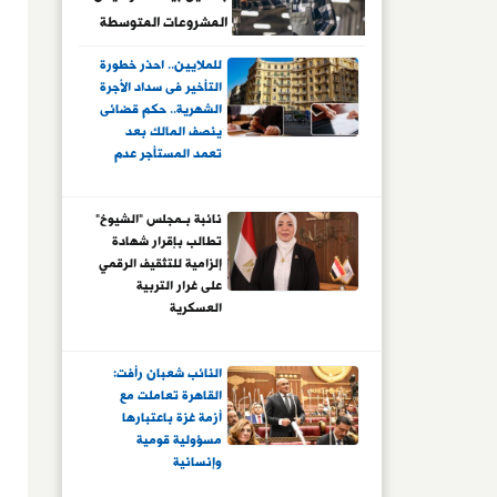
المشروعات المتوسطة
والصغيرة؟
للملايين.. احذر خطورة
التأخير فى سداد الأجرة
الشهرية.. حكم قضائى
ينصف المالك بعد
تعمد المستأجر عدم
سداد الأجرة بالفسخ
والاخلاء والاجرة
نائبة بـمجلس "الشيوخ"
المتأخرة والتعويض
تطالب بإقرار شهادة
وفوائد قانونية 4%.. و6
إلزامية للتثقيف الرقمي
قرارات تضمنها الحكم
على غرار التربية
في آنٍ واحد
العسكرية
النائب شعبان رأفت:
القاهرة تعاملت مع
أزمة غزة باعتبارها
مسؤولية قومية
وإنسانية