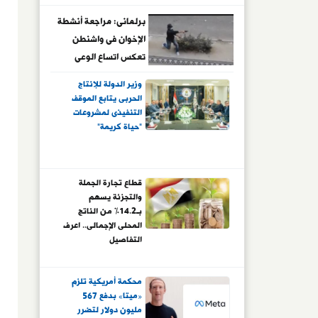
برلمانى: مراجعة أنشطة
الإخوان فى واشنطن
تعكس اتساع الوعى
الدولى بمخاطر الجماعة
وزير الدولة للإنتاج
الحربى يتابع الموقف
التنفيذى لمشروعات
"حياة كريمة"
قطاع تجارة الجملة
والتجزئة يسهم
بـ14.2% من الناتج
المحلى الإجمالى.. اعرف
التفاصيل
محكمة أمريكية تلزم
«ميتا» بدفع 567
مليون دولار لتضرر