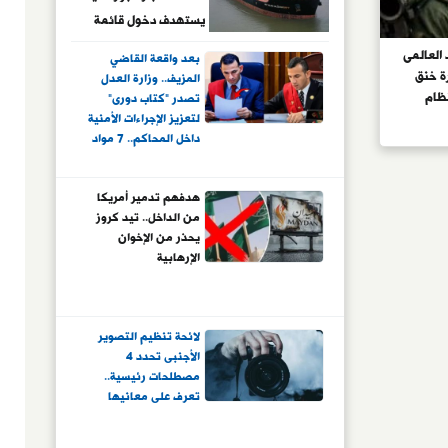
يستهدف دخول قائمة
أفضل 5 موانئ في
 العالمى
بعد واقعة القاضي
العالم
ة خنق
المزيف.. وزارة العدل
نظام
تصدر "كتاب دورى"
ورانيوم
لتعزيز الإجراءات الأمنية
داخل المحاكم.. 7 مواد
تضمنها المنشور..
أبرزها "إبراز بطاقة
هدفهم تدمير أمريكا
إثبات الهوية أو تصريح
من الداخل.. تيد كروز
الدخول".. والهدف
يحذر من الإخوان
الحفاظ على أمن
الإرهابية
وسلامة المنشآت
لائحة تنظيم التصوير
الأجنبى تحدد 4
مصطلحات رئيسية..
تعرف على معانيها