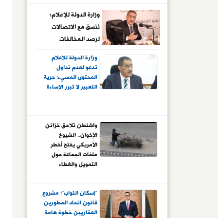
والتحول الرقمي
وزارة الدولة للإعلام:
ننسق مع الاتصالات
لرصد المخالفات
الرقمية وإحالتها لجهات
وزارة الدولة للإعلام
الاختصاص
تدعو لعدم تداول
المحتوى المسيء: حرية
التعبير لا تبرر الإساءة
واشنطن تلاحق خزائن
الإخوان.. الشيوخ
الأمريكي يفتح أخطر
ملفات الجماعة حول
التمويل والغطاء
الخيرى.. خبراء: التنظيم
اعتمد على الجمعيات
"إسكان النواب": مشروع
والكيانات الوسيطة
قانون اتحاد المطورين
لجمع الأموال وتوسيع
العقاريين خطوة هامة
النفوذ.. وتحركات تمهد