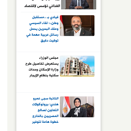
الغذائي تؤسس لاقتصاد
أكثر صلابة
قيادي بـ «مستقبل
وطن»: لقاء السيسي
وملك البحرين يحمل
رسائل عربية مهمة في
توقيت دقيق
مجلس الوزراء
يستعرض تفاصيل طرح
وزارة الإسكان وحدات
سكنية بنظام الإيجار
النائبة سجى عمرو
هندي: بروتوكولات
التعاون لصالح
المصريين بالخارج
خطوة هامة لتوفير
الحماية الاجتماعية