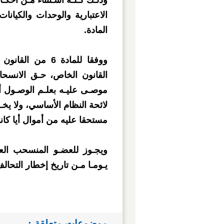
وذلـك كـلـه اسـتثناء مـن أحك
الاعتبارية والوحدات والكيانات
المادة.
ووفقا للمادة 6 
القانون الخاص، حـق الانسحا
موصـى عليـه بعلـم الوصـول 
لائحة النظام الأساسي، ولا يخـ
مستحقا عليه من أموال أيا كان
ويجـوز للعضـو المنسحب الع
يـومـا مـن تاريخ إخطار التحالف
موضوعات متعلقة :