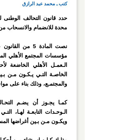
كتب ـ محمد عبد الرازق
محدة للانضمام والانسحاب من 
نصت المادة 5 من
مؤسسات المجتمع الأهلي المصر
الـعمـل الأهلي الخاضعة لأحك
الخاصـة التـي يـكـون مـن بـي
والمجتمـع، وذلك بناء على مواف
كمـا يجـوز أن يضـم التحـال
الـوحـدات التابعـة لهـا، الت
ويكـون مـن بـين أغراضها المسا