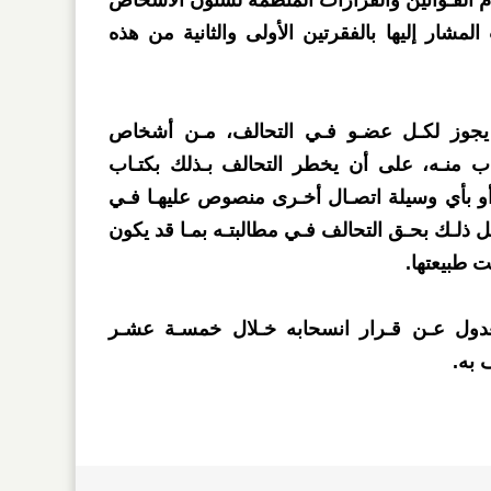
ـام القـوانين والقرارات المنظمة لشئون الأشخاص
 المشار إليها بالفقرتين الأولى والثانية من هذه
من القانون يجوز لكـل عضـو فـي التحالف، مـن أشخاص
ب منـه، على أن يخطر التحالف بـذلك بكتـاب
أو بأي وسيلة اتصـال أخـرى منصوص عليهـا فـي
ل ذلـك بحـق التحالف فـي مطالبتـه بمـا قد يكون
ت طبيعتها.
دول عـن قـرار انسحابه خـلال خمسـة عشـر
 به.