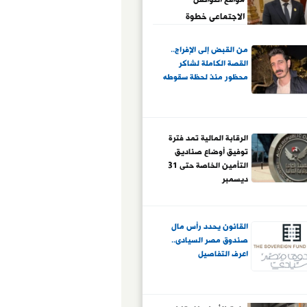
الاجتماعى خطوة
ضرورية لحماية
من القبض إلى الإفراج..
المجتمع
القصة الكاملة لشاكر
محظور منذ لحظة سقوطه
الرقابة المالية تمد فترة
توفيق أوضاع صناديق
التأمين الخاصة حتى 31
ديسمبر
القانون يحدد رأس مال
صندوق مصر السيادى..
اعرف التفاصيل