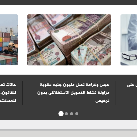
 على
حبس وغرامة تصل مليون جنيه عقوبة
حالات تعف
مزاولة نشاط التمويل الاستهلاكى بدون
للقانون..
ترخيص
للمستشفي
1
2
3
4