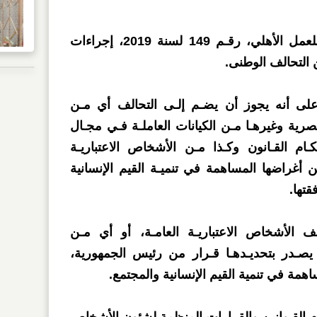
حدد قانون التحالف الوطنى للعمل الأهلي، رقـم 149 لسنة 2019، إجراءات
التحالف الوطنى.
 القانون على أنه يجوز أن يضـم إلـى التحالف أي مـن
ية وغيرهـا مـن الكيانات العاملـة فـي مجـال
ـام القـانون وكـذا مـن الأشخاص الاعتباريـة
ن أغراضها المساهمة في تنميـة القيم الإنسانية
قتها.
ف الأشخاص الاعتباريـة العامـة، أو أي مـن
ـي يصـدر بتحديـدهـا قـرار من رئيس الجمهورية،
همة في تنمية القيم الإنسانية والمجتمع.