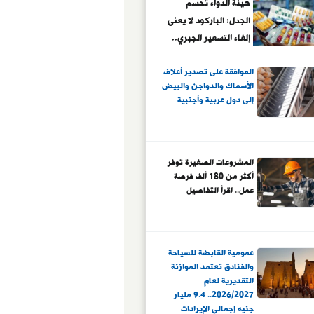
هيئة الدواء تحسم
الجدل: الباركود لا يعنى
إلغاء التسعير الجبري..
ياسين رجائى: السعر
الموافقة على تصدير أعلاف
المطبوع على عبوة
الأسماك والدواجن والبيض
الدواء سيبقى مدونًا
إلى دول عربية وأجنبية
بشكل واضح ولن
يُحذف.. وإطلاق المرحلة
الثانية من نظام التتبع
الدوائي لتشمل 12 ألف
المشروعات الصغيرة توفر
أكثر من 180 ألف فرصة
صنف محلي
عمل.. اقرأ التفاصيل
عمومية القابضة للسياحة
والفنادق تعتمد الموازنة
التقديرية لعام
2026/2027.. 9.4 مليار
جنيه إجمالي الإيرادات