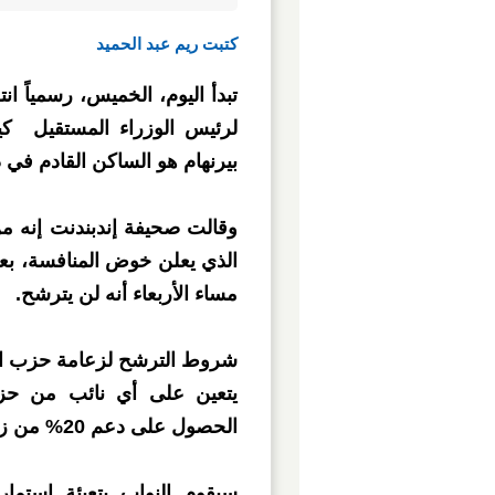
كتبت ريم عبد الحميد
تبدأ اليوم، الخميس، رسمياً ان
لرئيس الوزراء المستقيل ك
بيرنهام هو الساكن القادم في 
وقالت صحيفة إندبندنت إنه من
الذي يعلن خوض المنافسة، بعد
مساء الأربعاء أنه لن يترشح.
شروط الترشح لزعامة حزب ال
يتعين على أي نائب من حز
الحصول على دعم 20% من زملائه، أي ما يعادل 81 نائباً حالياً.
سيقوم النواب بتعبئة استما