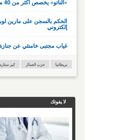
«الناتو» يخصص أكثر من 40 مليار دولار لتعزيز قدرات مكافحة المسيرات
الحكم بالسجن على مارين لوبا
إلكتروني
غياب مجتبى خامنئي عن جنازة 
بريطانيا
حزب العمال
كير ستارم
لا يفوتك