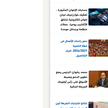
المستهدفة للقابضة
وشركاتها التابعة.. وصافي
حسابات الإخوان المأجورة ..
الربح المتوقع 5.5 مليار
تفكيك خوارزميات لجان
جنيه وإضافة 1700 غرفة
إخوان إلكترونية تختلق
فندقية
الأكاذيب يوميا.. حملات
منظمة ورسائل موحدة
وحسابات وهمية تقودها
الجماعة الإرهابية
دعم رائدات الأعمال فى
لاستهداف وعي المواطنين
خطة التنمية
وإرباك المشهد
2026/2027..اعرف
التفاصيل
محمد رشوان: الرئيس يضع
تطوير الدعم وضبط
الأسواق على رأس أولويات
المرحلة الحالية
نتائج اختبارات الشرطة أون