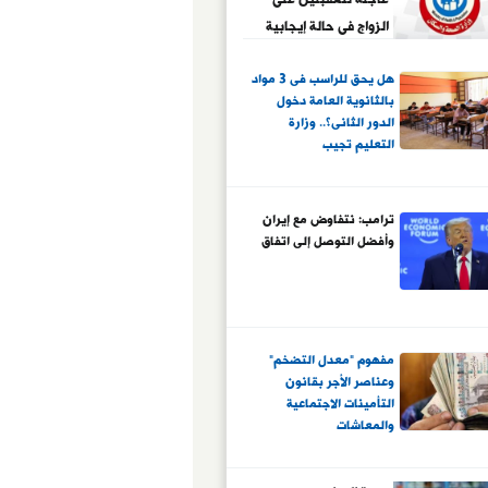
الزواج فى حالة إيجابية
فحص مرض السكر
هل يحق للراسب فى 3 مواد
بالثانوية العامة دخول
الدور الثانى؟.. وزارة
التعليم تجيب
ترامب: نتفاوض مع إيران
وأفضل التوصل إلى اتفاق
مفهوم "معدل التضخم"
وعناصر الأجر بقانون
التأمينات الاجتماعية
والمعاشات