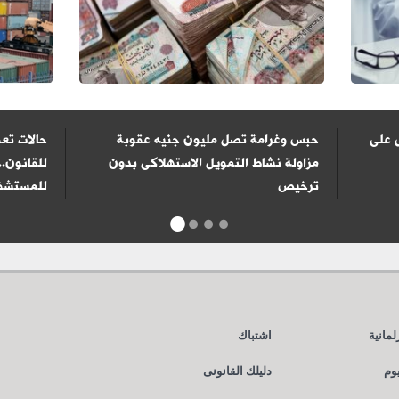
 على
حبس وغرامة تصل مليون جنيه عقوبة
حالات تعف
مزاولة نشاط التمويل الاستهلاكى بدون
للقانون..
ترخيص
للمستشفي
1
2
3
4
لمانية
اشتباك
يوم
دليلك القانونى