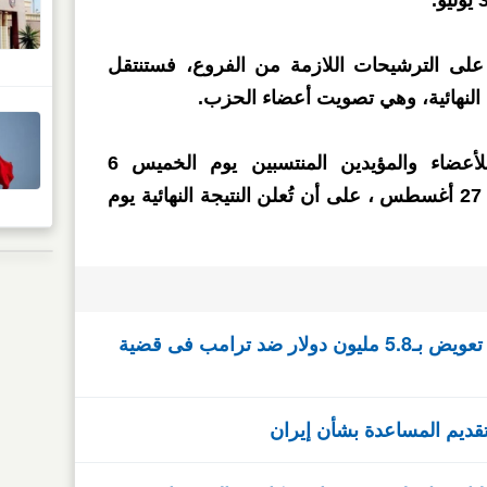
على الترشيحات اللازمة من الفروع، فستنتقل
 النهائية، وهي تصويت أعضاء الحزب.
وسيتم فتح باب التصويت للأعضاء والمؤيدين المنتسبين يوم الخميس 6
أغسطس ويُغلق يوم الخميس 27 أغسطس ، على أن تُعلن النتيجة النهائية يوم
قاض فيدرالى يأمر بتنفيذ حكم تعويض بـ5.8 مليون دولار ضد ترامب فى قضية
ديم المساعدة بشأن إيران