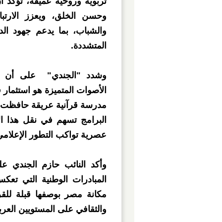
تربوية وروحية عميقة، تؤكد أ
وحسن الخلق، ويعزز الارتب
والشباب، بما يدعم جهود ال
المتشددة.
وشدد "الجندي" على أن ال
الأصوات المتميزة هو استثمار 
مدرسة قرآنية عريقة حافظت لع
البرامج تسهم في نقل هذا الإ
عصرية تواكب التطور الإعلامي
وأكد النائب حازم الجندي ع
المبادرات الوطنية التي تعكس
مكانة مصر بوصفها قبلة للقر
والثقافي على المستويين العرب