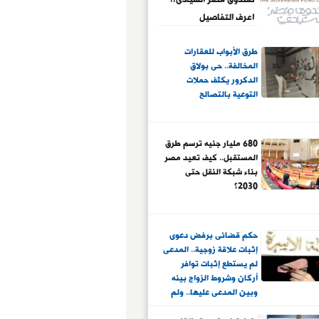
اعرف التفاصيل
طرق الأبواب للعقارات
المخالفة.. حى بولاق
الدكرور يكثف حملات
التوعية بالتصالح
680 مليار جنيه ترسم طرق
المستقبل.. كيف تعيد مصر
بناء شبكة النقل حتى
2030؟
حكم قضائى برفض دعوى
إثبات علاقة زوجية.. المدعى
لم يستطع إثبات توافر
أركان وشروط الزواج بينه
وبين المدعى عليها.. ولم
يقدم أصل عقد الزواج