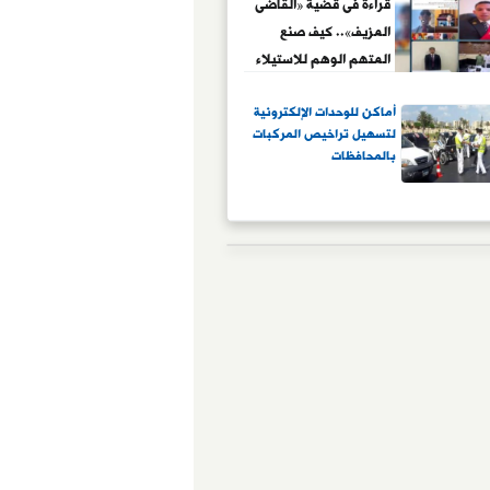
العرفى الذي جحده وكيل
قراءة فى قضية «القاضى
المدعى عليها.. والمحكمة
المزيف».. كيف صنع
لم تطمئن لشهادة
المتهم الوهم للاستيلاء
الشاهدين
على أموال المواطنين؟
أماكن للوحدات الإلكترونية
لتسهيل تراخيص المركبات
بالمحافظات