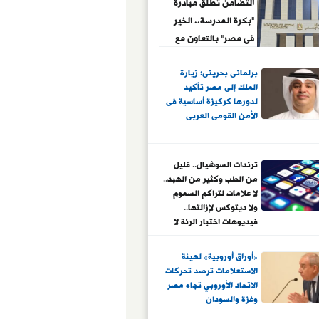
التضامن تطلق مبادرة
"بكرة المدرسة.. الخير
فى مصر" بالتعاون مع
مصر الخير
برلمانى بحرينى: زيارة
الملك إلى مصر تأكيد
لدورها كركيزة أساسية فى
الأمن القومى العربى
ترندات السوشيال.. قليل
من الطب وكثير من الهبد..
لا علامات لتراكم السموم
ولا ديتوكس لإزالتها..
فيديوهات اختبار الرئة لا
أساس لها.. ملح الهيمالايا
ليس الأفضل للضغط..
«أوراق أوروبية» لهيئة
وهذه حقيقة ارتباط
الاستعلامات ترصد تحركات
الصابون السائل بالسرطان
الاتحاد الأوروبي تجاه مصر
وغزة والسودان