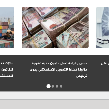
 على
حبس وغرامة تصل مليون جنيه عقوبة
حالات تعف
مزاولة نشاط التمويل الاستهلاكى بدون
للقانون..
ترخيص
للمستشفي
1
2
3
4