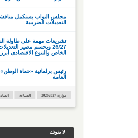
التعديلات الضريبية
تشريعات مهمة على طاولة النو
26/27 ويحسم مصير التعديل
الخاص والتنوع الاقتصادى أبرز 
رئيس برلمانية «حماة الوطن» 
العامة
موازنة 20262027
الصناعة
الصاد
لا يفوتك