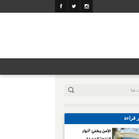
ر قراءة
الأمن يطفئ "أنوار
النفوذ" المزيفة..