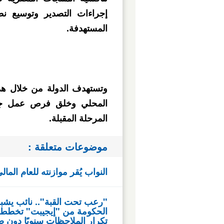
إجراءات التصدير وتوسيع نط
المستهدفة.
وتستهدف الدولة من خلال هذه
المحلي وخلق فرص عمل جدي
المرحلة المقبلة.
موضوعات متعلقة :
النواب يُقر موازنته للعام المالى 2026/2027 بقيمة 2.6 مليار ج
"رعب تحت القبة".. نائب يشبه
الحكومة من "إيجيبت" تخطط بال
تكرار الملاحظات سنويًا دون ضو