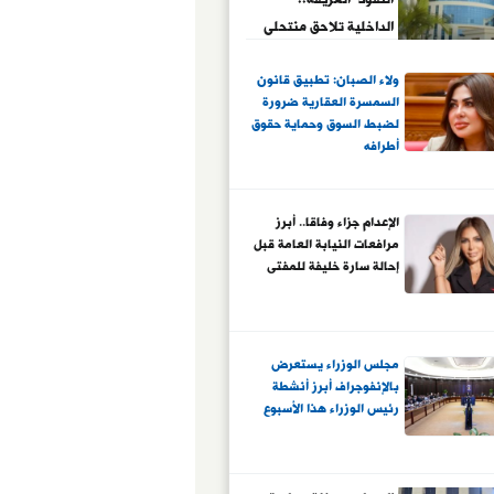
الداخلية تلاحق منتحلى
الصفة.. رحلة التزييف
ولاء الصبان: تطبيق قانون
من الكاميرا إلى
السمسرة العقارية ضرورة
الزنزانة.. شخص ينتحل
لضبط السوق وحماية حقوق
صفة قاضٍ وفتاة
أطرافه
تتقمص شخصية
صحفية ومواطن يمارس
دور ضابط
الإعدام جزاء وفاقا.. أبرز
مرافعات النيابة العامة قبل
إحالة سارة خليفة للمفتى
مجلس الوزراء يستعرض
بالإنفوجراف أبرز أنشطة
رئيس الوزراء هذا الأسبوع