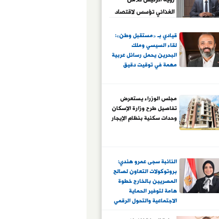
الغذائي تؤسس لاقتصاد
أكثر صلابة
قيادي بـ «مستقبل وطن»:
لقاء السيسي وملك
البحرين يحمل رسائل عربية
مهمة في توقيت دقيق
مجلس الوزراء يستعرض
تفاصيل طرح وزارة الإسكان
وحدات سكنية بنظام الإيجار
النائبة سجى عمرو هندي:
بروتوكولات التعاون لصالح
المصريين بالخارج خطوة
هامة لتوفير الحماية
الاجتماعية والتحول الرقمي