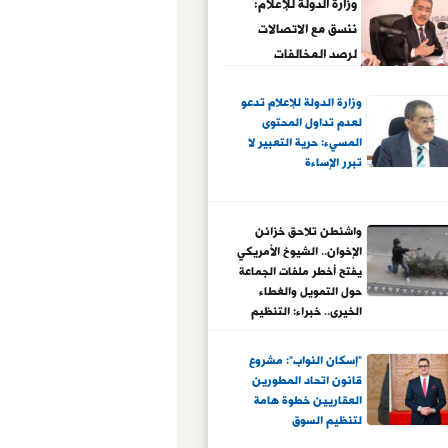
وزارة الدولة للإعلام:
ننسق مع الاتصالات
لرصد المخالفات
الرقمية وإحالتها لجهات
وزارة الدولة للإعلام تدعو
الاختصاص
لعدم تداول المحتوى
المسيء: حرية التعبير لا
تبرر الإساءة
واشنطن تلاحق خزائن
الإخوان.. الشيوخ الأمريكي
يفتح أخطر ملفات الجماعة
حول التمويل والغطاء
الخيرى.. خبراء: التنظيم
اعتمد على الجمعيات
والكيانات الوسيطة لجمع
"إسكان النواب": مشروع
الأموال وتوسيع النفوذ..
قانون اتحاد المطورين
وتحركات تمهد لضرب
العقاريين خطوة هامة
شبكات التمويل
لتنظيم السوق