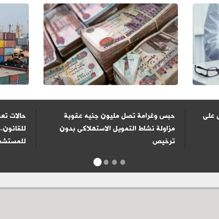
 على
حبس وغرامة تصل مليون جنيه عقوبة
حالات تعف
مزاولة نشاط التمويل الاستهلاكى بدون
للقانون..
ترخيص
للمستشفي
1
2
3
4