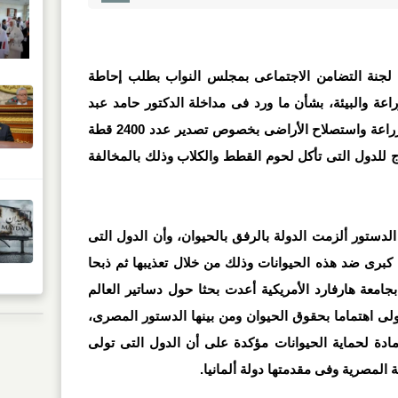
ل لجنة التضامن الاجتماعى بمجلس النواب بطلب إحاطة
عة والبيئة، بشأن ما ورد فى مداخلة الدكتور حامد عبد
الدايم المتحدث الرسمى لوزارة الزراعة واستصلاح الأراضى بخصوص تصدير عدد 2400 قطة
ارج للدول التى تأكل لحوم القطط والكلاب وذلك بالمخالفة
بو حامد، أن المادة 45 من الدستور ألزمت الدولة بالرفق بالحيوان، وأن الدول التى
كبرى ضد هذه الحيوانات وذلك من خلال تعذيبها ثم ذبحا
 بجامعة هارفارد الأمريكية أعدت بحثا حول دساتير العالم
ولى اهتماما بحقوق الحيوان ومن بينها الدستور المصرى،
دة لحماية الحيوانات مؤكدة على أن الدول التى تولى
لة المصرية وفى مقدمتها دولة ألمانيا.