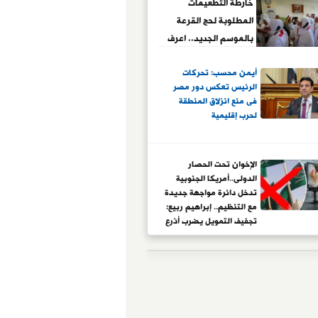
خارطة التطعيمات
المطلوبة لحج القرعة
بالموسم الجديد.. اعرف
التفاصيل
أيمن محسب: تحركات
الرئيس تعكس دور مصر
فى منع انزلاق المنطقة
لحرب إقليمية
الإخوان تحت الحصار
الدولى..أمريكا الجنوبية
تدخل دائرة مواجهة جديدة
مع التنظيم.. إبراهيم ربيع:
تجفيف التمويل يضرب أذرع
التنظيم العابرة للحدود
ويفكك شبكات نفوذ
الجماعة المؤسسة لعقود
تحت ستار الدعوة والعمل
الخيري