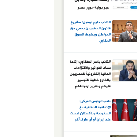
عبر بوابة مرور مصر
الإلكترونية
النائب حازم توفيق: مشروع
قانون المطورين يحمي حق
المواطن ويضبط السوق
العقاري
النائب ياسر الحفناوي: إتاحة
سداد الفواتير والالتزامات
المالية إلكترونياً للمصريين
بالخارج خطوة للتيسير
عليهم وتعزيز ارتباطهم
بوطنهم
نائب الرئيس التركى:
الاتفاقية الدفاعية مع
السعودية وباكستان ليست
ضد إيران أو أى طرف آخر