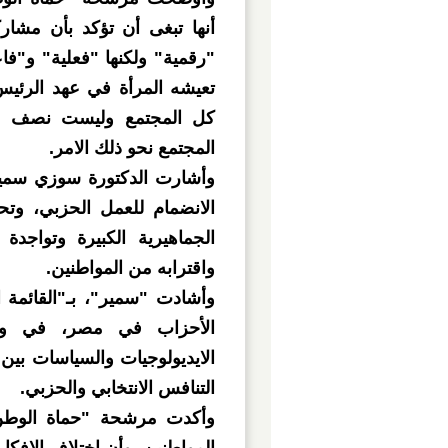
أنها تبغى أن تؤكد بأن مشار
"رقمية" ولكنها "فعلية" و"فاع
تعيشه المرأة في عهد الرئيس
كل المجتمع وليست نصف ال
المجتمع نحو ذلك الامر.
وأشارت الدكتورة سوزي سمير،
الانضمام للعمل الحزبي، وتح
الجماهيرية الكبيرة وتواجد
واقترابه من المواطنين.
وأشادت "سمير"، بـ"القائمة ال
الأحزاب في مصر، في وق
الايديولوجيات والسياسات ب
التنافس الانتخابي والحزبي.
وأكدت مرشحة "حماة الوطن"