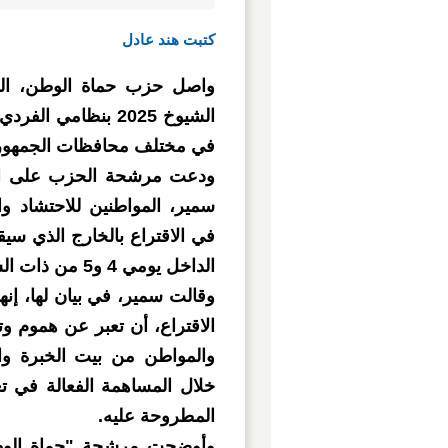
كتبت هند عادل
واصل حزب حماة الوطن، الدع
الشيوخ 2025 بنظامي
في مختلف محافظات الجمهورية،
ودعت مرشحة الحزب على الق
سمير، المواطنين للاحتشاد وال
الداخل يومي 4 و5 من ذات الشهر.
وقالت سمير، في بيان لها، إنه
الاقتراع، أن تعبر عن هموم و
والمواطن من بيت الخبرة و
خلال المساهمة الفعالة في ت
المطروحة عليه.
وأوضحت مرشحة "حماة الوطن"