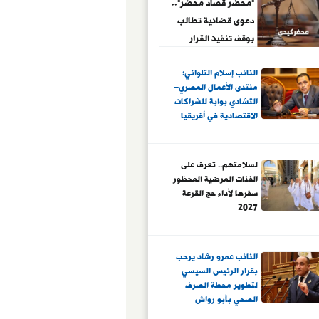
"محضر قُصاد محضر"..
دعوى قضائية تطالب
بوقف تنفيذ القرار
الإدارى باحتجاز أطراف
النائب إسلام التلواني:
البلاغ حال التوجه
منتدى الأعمال المصري–
لديوان القسم لتحرير
التشادي بوابة للشراكات
محضر.. "الدعوى":
الاقتصادية في أفريقيا
الإجراء يحمى الجانى
ويُعاقب الضحية..
ويجبره على التصالح
لسلامتهم.. تعرف على
الفئات المرضية المحظور
بسبب التهديد بالحبس
سفرها لأداء حج القرعة
2027
النائب عمرو رشاد يرحب
بقرار الرئيس السيسي
لتطوير محطة الصرف
الصحي بأبو رواش