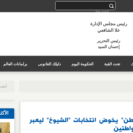
رئيس مجلس الإدارة
علا الشافعي
رئيس التحرير
إحسان السيد
ك
تحت القبة
الحكومة اليوم
دليلك القانونى
برلمانات العالم
الأكث
طن" يخوض انتخابات "الشيوخ" ليعبر
اطنين