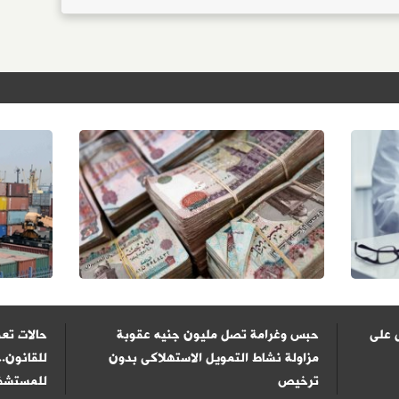
 على
حبس وغرامة تصل مليون جنيه عقوبة
حالات تعف
مزاولة نشاط التمويل الاستهلاكى بدون
للقانون..
ترخيص
للمستشفي