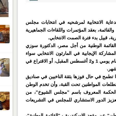
اية الانتخابية لمرشحيه في انتخابات مجلس
 الفردي والقائمة، بعقد المؤتمرات واللقاءات الجماهيرية
 قبيل بدء فترة الصمت الانتخابي.
ائمة الوطنية من أجل مصر، الدكتورة سوزي
مشاركة الإيجابية في المارثون الانتخابي سواء
في الاقتراع بالخارج الذي سيقام يومي 1 و2 أغسطس المقبل، أو الاقتراع في
ا تطمح في حال فوزها بثقة الناخبين في صناديق
تطلعات المواطنين تحت القبة، وأن تخدم الوطن
الحكمة المعروف باسم "مجلس الشيوخ"، من
عزيز الدور الاستشاري للمجلس في التشريعات
 عن مقعد الإسكندرية بـ"القائمة الوطنية"،