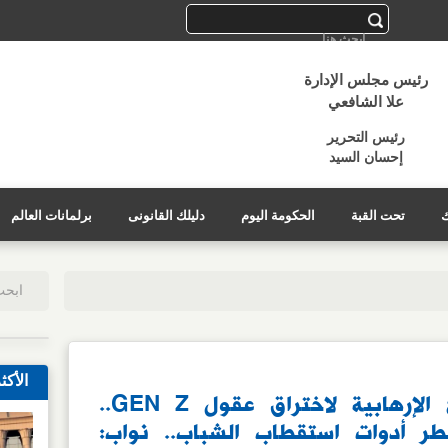
رئيس مجلس الإدارة
علا الشافعي
رئيس التحرير
إحسان السيد
ك
تحت القبة
الحكومة اليوم
دليلك القانونى
برلمانات العالم
الأكث
السوشيال ميديا سلاح الإرهابية لاختراق عقول GEN Z..
خطر أدوات استقطاب الشباب.. نواب: