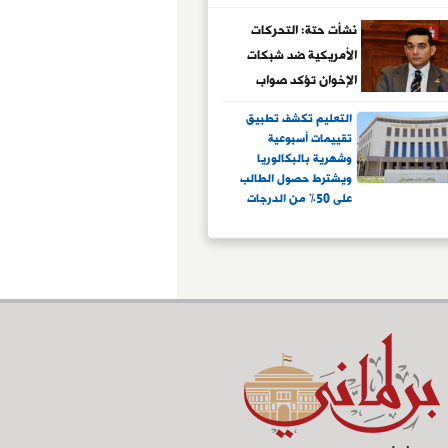
نشأت حتة: التحركات
الأمريكية ضد شبكات
الإخوان تؤكد صواب
الرؤية المصرية في
التعليم تكشف تطبيق
تجفيف منابع الإرهاب
تقييمات أسبوعية
وشهرية بالبكالوريا
ويشترط حصول الطالب
على 50% من الدرجات
لدخول الامتحان..
وإتاحة تغيير الطالب
من مسار إلى مسار أخر
عن طريق دراسة
التخصص.. وتطمئن
الطلاب: شهادة
البكالوريا رسمية