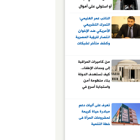
أو استولى على أموال
ميراثه
النائب عمر الغنيمي:
التحرك التشريعي
الأمريكي ضد الإخوان
انتصار للرؤية المصرية
وكشف متأخر لشبكات
تمويل الإرهاب الدولي
من كاميرات المراقبة
إلى وحدات الإطفاء..
كيف تستهدف الدولة
بناء منظومة أمن
واستجابة أسرع في
المحافظات؟
تعرف على آليات دعم
مبادرة حياة كريمة
لمشروعات المرأة فى
خطة التنمية