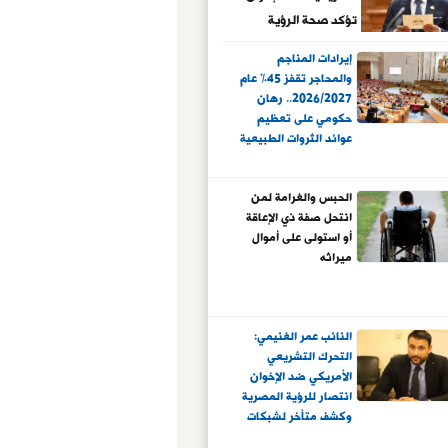
تؤكد صحة الرؤية
المصرية
إيرادات المناجم
والمحاجر تقفز 45% عام
2026/2027.. رهان
حكومي على تعظيم
عوائد الثروات الطبيعية
الحبس والغرامة لمن
انتحل صفة ذي الإعاقة
أو استولى على أموال
ميراثه
النائب عمر الغنيمي:
التحرك التشريعي
الأمريكي ضد الإخوان
انتصار للرؤية المصرية
وكشف متأخر لشبكات
تمويل الإرهاب الدولي