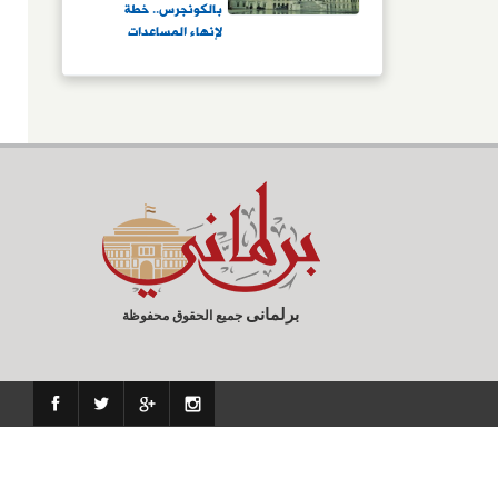
بالكونجرس.. خطة
لإنهاء المساعدات
المالية لتل أبيب مقابل
تكامل عسكرى
استخباراتى.. نيويورك
تايمز: معارضة
ديمقراطية وجمهورية
للاقتراح واعتباره خيانة
للسيادة الأمريكية
برلمانى
جميع الحقوق محفوظة