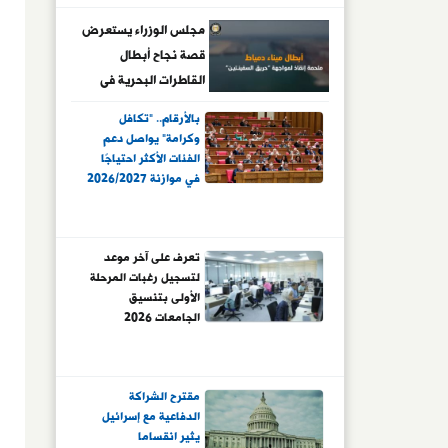
مجلس الوزراء يستعرض
قصة نجاح أبطال
القاطرات البحرية فى
مواجهة حادث سفينتى
بالأرقام.. "تكافل
ميناء دمياط
وكرامة" يواصل دعم
الفئات الأكثر احتياجًا
في موازنة 2026/2027
تعرف على آخر موعد
لتسجيل رغبات المرحلة
الأولى بتنسيق
الجامعات 2026
مقترح الشراكة
الدفاعية مع إسرائيل
يثير انقساما