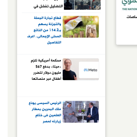
التضليل تفشل فى
اختراق "Gen Z" بعد أن
صاصات
قطاع تجارة الجملة
كشف الجيل الجديد
والتجزئة يسهم
أكاذيب الجماعة
بـ14.2% من الناتج
المحلى الإجمالى.. اعرف
الإرهابية وأسقط
التفاصيل
دعايتها الإلكترونية..
والدولة تُحكم حصار
الوعى في مواجهة
محكمة أمريكية تلزم
«ميتا» بدفع 567
حروب الشائعات
مليون دولار لتضرر
أطفال عبر منصاتها
الرئيس السيسى يودّع
ملك البحرين بمطار
العلمين فى ختام
زيارته لمصر