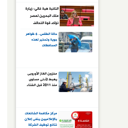
تكامل عسكرى
استخباراتى.. نيويورك
النائبة هبة غالى: زيارة
تايمز: معارضة
ملك البحرين لمصر
ديمقراطية وجمهورية
تؤكد قوة التحالف
للاقتراح واعتباره خيانة
العربى ودور القاهرة
للسيادة الأمريكية
حالة الطقس.. 6 ظواهر
المحورى
جوية وتحذير لهذه
المحافظات
مخزون الغاز الأوروبى
يهبط لأدنى مستوى
منذ 2011 قبل الشتاء
مركز مكافحة الشائعات
بالإعلاميين ينفى إعلان
نتائج توظيف الشركة