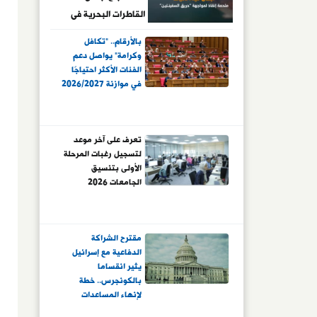
القاطرات البحرية فى
مواجهة حادث سفينتى
بالأرقام.. "تكافل
ميناء دمياط
وكرامة" يواصل دعم
الفئات الأكثر احتياجًا
في موازنة 2026/2027
تعرف على آخر موعد
لتسجيل رغبات المرحلة
الأولى بتنسيق
الجامعات 2026
مقترح الشراكة
الدفاعية مع إسرائيل
يثير انقساما
بالكونجرس.. خطة
لإنهاء المساعدات
المالية لتل أبيب مقابل