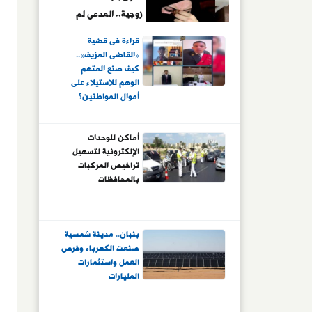
زوجية.. المدعى لم
يستطع إثبات توافر
قراءة فى قضية
أركان وشروط الزواج
«القاضى المزيف»..
بينه وبين المدعى
كيف صنع المتهم
الوهم للاستيلاء على
عليها.. ولم يقدم أصل
أموال المواطنين؟
عقد الزواج العرفى الذي
جحده وكيل المدعى
عليها.. والمحكمة لم
أماكن للوحدات
الإلكترونية لتسهيل
تطمئن لشهادة
تراخيص المركبات
الشاهدين
بالمحافظات
بنبان.. مدينة شمسية
صنعت الكهرباء وفرص
العمل واستثمارات
المليارات