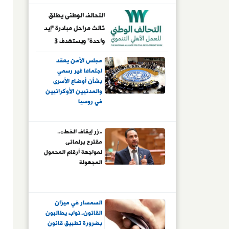
التحالف الوطنى يطلق
ثالث مراحل مبادرة "إيد
واحدة" ويستهدف 3
ملايين مستفيد
مجلس الأمن يعقد
اجتماعا غير رسمي
بشأن أوضاع الأسرى
والمدنيين الأوكرانيين
في روسيا
«زر إيقاف الخط»..
مقترح برلمانى
لمواجهة أرقام المحمول
المجهولة
السمسار في ميزان
القانون..نواب يطالبون
بضرورة تطبيق قانون