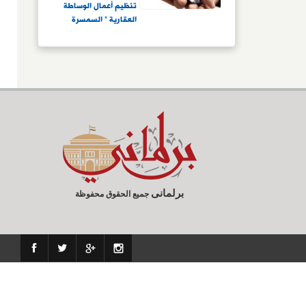
تنظيم أعمال الوساطة
العقارية " السمسرة
وذلك لإعادة ضبط
السوق
العقاري..يؤكدون:
القانون يقضى على
الفوضى في السوق
ويحقق الشفافية
ويضمن الحقوق لجميع
الأطراف
برلمانى
جميع الحقوق محفوظة