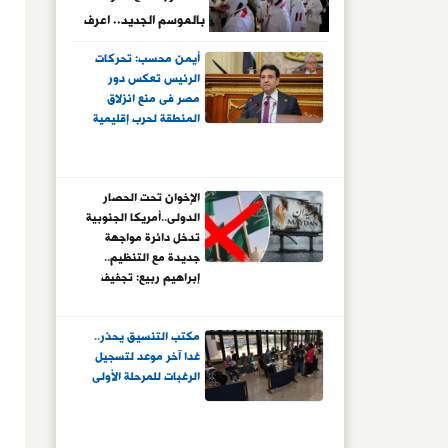
بالموسم الجديد.. اعرف
التفاصيل
أيمن محسب: تحركات
الرئيس تعكس دور
مصر فى منع انزلاق
المنطقة لحرب إقليمية
الإخوان تحت الحصار
الدولى..أمريكا الجنوبية
تدخل دائرة مواجهة
جديدة مع التنظيم..
إبراهيم ربيع: تجفيف
التمويل يضرب أذرع
التنظيم العابرة للحدود
مكتب التنسيق يحذر..
ويفكك شبكات نفوذ
غدا آخر موعد لتسجيل
الجماعة المؤسسة
الرغبات للمرحلة الأولى
لعقود تحت ستار
الدعوة والعمل الخيري