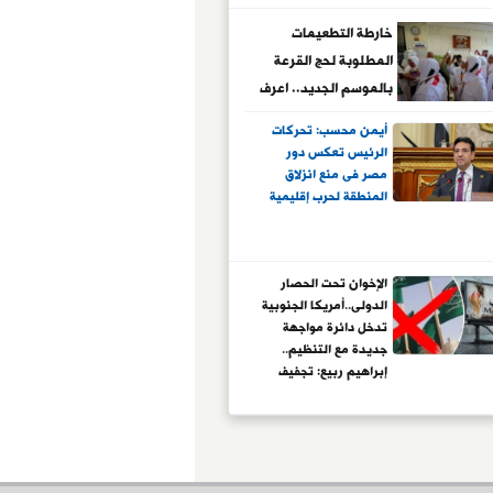
خارطة التطعيمات
المطلوبة لحج القرعة
بالموسم الجديد.. اعرف
التفاصيل
أيمن محسب: تحركات
الرئيس تعكس دور
مصر فى منع انزلاق
المنطقة لحرب إقليمية
الإخوان تحت الحصار
الدولى..أمريكا الجنوبية
تدخل دائرة مواجهة
جديدة مع التنظيم..
إبراهيم ربيع: تجفيف
التمويل يضرب أذرع
التنظيم العابرة للحدود
ويفكك شبكات نفوذ
الجماعة المؤسسة
لعقود تحت ستار