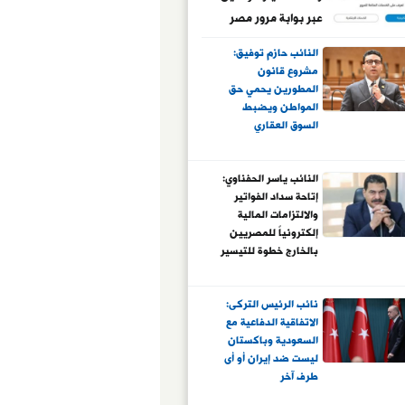
عبر بوابة مرور مصر
الإلكترونية
النائب حازم توفيق:
مشروع قانون
المطورين يحمي حق
المواطن ويضبط
السوق العقاري
النائب ياسر الحفناوي:
إتاحة سداد الفواتير
والالتزامات المالية
إلكترونياً للمصريين
بالخارج خطوة للتيسير
عليهم وتعزيز
ارتباطهم بوطنهم
نائب الرئيس التركى:
الاتفاقية الدفاعية مع
السعودية وباكستان
ليست ضد إيران أو أى
طرف آخر