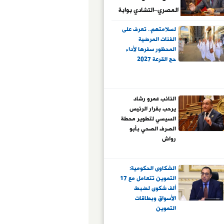
المصري–التشادي بوابة
للشراكات الاقتصادية
لسلامتهم.. تعرف على
في أفريقيا
الفئات المرضية
المحظور سفرها لأداء
حج القرعة 2027
النائب عمرو رشاد
يرحب بقرار الرئيس
السيسي لتطوير محطة
الصرف الصحي بأبو
رواش
الشكاوى الحكومية:
التموين تتعامل مع 17
ألف شكوى لضبط
الأسواق وبطاقات
التموين