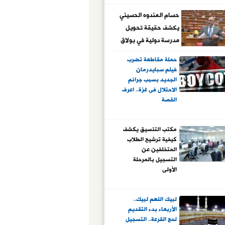
حسام المندوه الحسيني
يكشف حقيقة تحويل
مدرسة دولية في بولاق
إلى تعليم أساسي
حملة مقاطعة تضرب
فيلم سبايدرمان
الجديد بسبب جرائم
الاحتلال فى غزة.. اعرف
القصة
مكتب التنسيق يكشف
كيفية ترشيح الطلاب
المتخلفين عن
التسجيل بالمرحلة
الأولى
لبيك اللهم لبيك..
الأربعاء بدء التقديم
لحج القرعة.. التسجيل