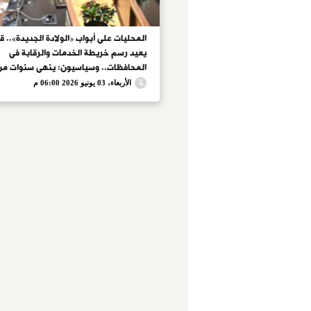
المحليات على أبواب «الولادة الجديدة».. ق
يعيد رسم خريطة الخدمات والرقابة فى
المحافظات.. وسياسيون: ينهى سنوات من
المركزية.. ويؤكدون: يمنح المحليات صلا
الأربعاء، 03 يونيو 2026 06:00 م
أوسع.. ويمهد الطريق لعودة المجالس الم
بعد غياب