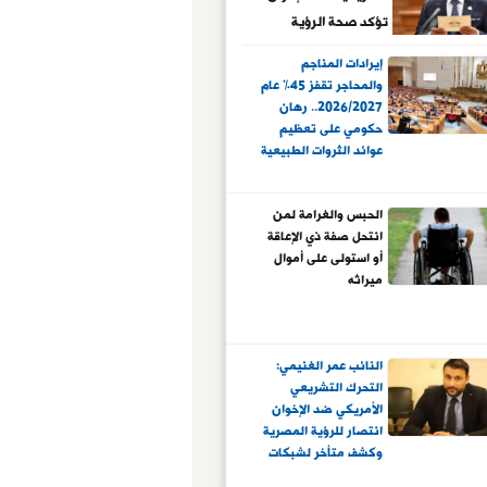
تؤكد صحة الرؤية
المصرية
إيرادات المناجم
والمحاجر تقفز 45% عام
2026/2027.. رهان
حكومي على تعظيم
عوائد الثروات الطبيعية
الحبس والغرامة لمن
انتحل صفة ذي الإعاقة
أو استولى على أموال
ميراثه
النائب عمر الغنيمي:
التحرك التشريعي
الأمريكي ضد الإخوان
انتصار للرؤية المصرية
وكشف متأخر لشبكات
تمويل الإرهاب الدولي