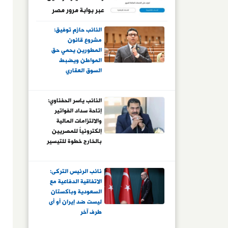
عبر بوابة مرور مصر
الإلكترونية
النائب حازم توفيق:
مشروع قانون
المطورين يحمي حق
المواطن ويضبط
السوق العقاري
النائب ياسر الحفناوي:
إتاحة سداد الفواتير
والالتزامات المالية
إلكترونياً للمصريين
بالخارج خطوة للتيسير
عليهم وتعزيز
ارتباطهم بوطنهم
نائب الرئيس التركى:
الاتفاقية الدفاعية مع
السعودية وباكستان
ليست ضد إيران أو أى
طرف آخر