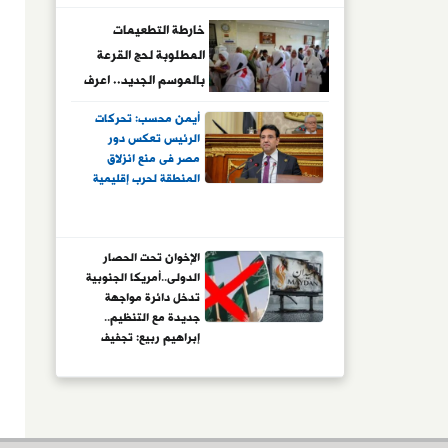
خارطة التطعيمات
المطلوبة لحج القرعة
بالموسم الجديد.. اعرف
التفاصيل
أيمن محسب: تحركات
الرئيس تعكس دور
مصر فى منع انزلاق
المنطقة لحرب إقليمية
الإخوان تحت الحصار
الدولى..أمريكا الجنوبية
تدخل دائرة مواجهة
جديدة مع التنظيم..
إبراهيم ربيع: تجفيف
التمويل يضرب أذرع
التنظيم العابرة للحدود
ويفكك شبكات نفوذ
الجماعة المؤسسة
لعقود تحت ستار