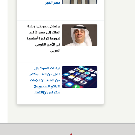
مصر الخير
برلمانى بحرينى: زيارة
الملك إلى مصر تأكيد
لدورها كركيزة أساسية
فى الأمن القومى
العربى
ترندات السوشيال..
قليل من الطب وكثير
من الهبد.. لا علامات
لتراكم السموم ولا
ديتوكس لإزالتها..
فيديوهات اختبار الرئة
لا أساس لها.. ملح
الهيمالايا ليس الأفضل
للضغط.. وهذه حقيقة
ارتباط الصابون السائل
بالسرطان