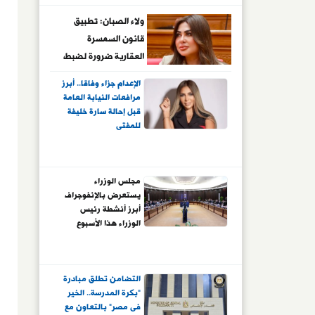
صفة قاضٍ وفتاة
تتقمص شخصية
ولاء الصبان: تطبيق
صحفية ومواطن
قانون السمسرة
يمارس دور ضابط
العقارية ضرورة لضبط
السوق وحماية حقوق
الإعدام جزاء وفاقا.. أبرز
أطرافه
مرافعات النيابة العامة
قبل إحالة سارة خليفة
للمفتى
مجلس الوزراء
يستعرض بالإنفوجراف
أبرز أنشطة رئيس
الوزراء هذا الأسبوع
التضامن تطلق مبادرة
"بكرة المدرسة.. الخير
فى مصر" بالتعاون مع