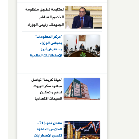
لمتابعة تطبيق منظومة
الخصم المباشر
الجديدة.. رئيس الوزراء
يتفقد سير العمل بأحد
"مركز المعلومات"
مطاحن الدقيق بمطروح
بمجلس الوزراء
يستعرض أبرز
الاستطلاعات العالمية
"حياة كريمة" تواصل
مبادرة سكر البيوت
لدعم و تمكين
السيدات اقتصاديا
معدل نمو 15%..
الملابس الجاهزة
تتحدى الاضطرابات