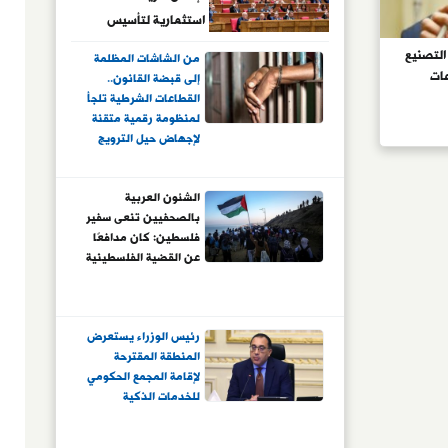
استثمارية لتأسيس
فروع للجامعات
التصنيع
من الشاشات المظلمة
المصرية بالخارج
ات
إلى قبضة القانون..
القطاعات الشرطية تلجأ
لمنظومة رقمية متقنة
لإجهاض حيل الترويج
الإلكتروني للمخدرات
والنصب الرقمي..
الشئون العربية
وخبراء أمنيون يثمنون
بالصحفيين تنعى سفير
الاستراتيجية الرقمية
فلسطين: كان مدافعًا
الفعالة لوزارة الداخلية
عن القضية الفلسطينية
رئيس الوزراء يستعرض
المنطقة المقترحة
لإقامة المجمع الحكومي
للخدمات الذكية