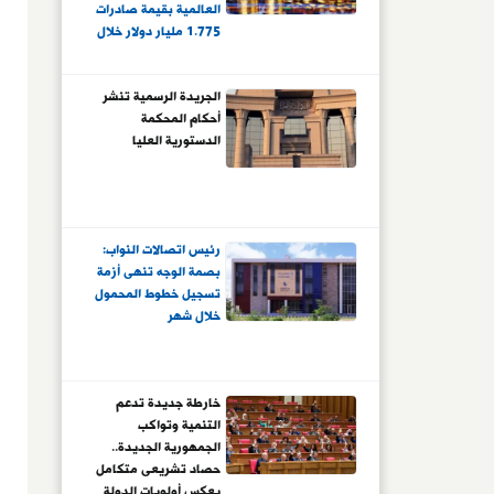
العالمية بقيمة صادرات
1.775 مليار دولار خلال
6 أشهر.. ومتوقع
الوصول لـ4 مليارات
الجريدة الرسمية تنشر
دولار بمعدل نمو
أحكام المحكمة
17.6% بنهاية 2026..
الدستورية العليا
وتعميق الصناعة وجذب
الاستثمار يعززان
التنافسية
رئيس اتصالات النواب:
بصمة الوجه تنهى أزمة
تسجيل خطوط المحمول
خلال شهر
خارطة جديدة تدعم
التنمية وتواكب
الجمهورية الجديدة..
حصاد تشريعى متكامل
يعكس أولويات الدولة