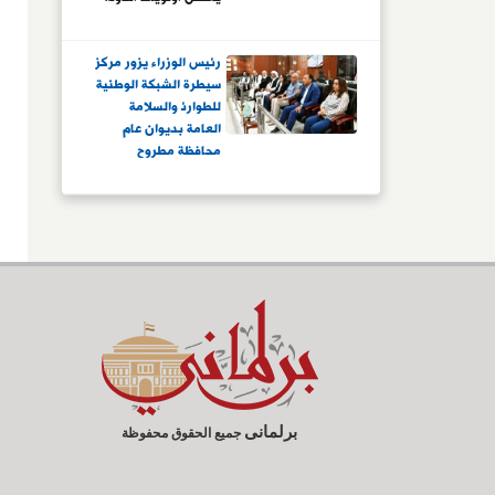
فى الاقتصاد والاستثمار
والدفاع والعدالة
رئيس الوزراء يزور مركز
الاجتماعية.. والبرلمان
سيطرة الشبكة الوطنية
ينجز واحدة من أكبر
للطوارئ والسلامة
الأجندات التشريعية فى
العامة بديوان عام
دور انعقاد واحد
محافظة مطروح
برلمانى
جميع الحقوق محفوظة