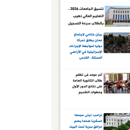
تنسيق الجامعات 2026..
التعليم العالى تهيب
بالطلاب سرعة التسجيل
للاختبارات
بيان ختامي لاجتماع
عمان يطلق تحركا
دوليا لمواجهة الإجراءات
الإسرائيلية في الأراضي
المحتلة.. القدس
الشرقية جزء لا يتجزأ
من دولة فلسطين..
آخر موعد فى تظلم
وإطلاق منصة إعلامية
طلاب الثانوية العامة
لتوثيق انتهاكات
على نتائج الدور الأول
الاحتلال بحق المقدسات
وخطوات التقديم
والمصلين
ترامب: نبنى مجمعا
عسكريا ضخما يضم
مرافق سرية تحت البيت