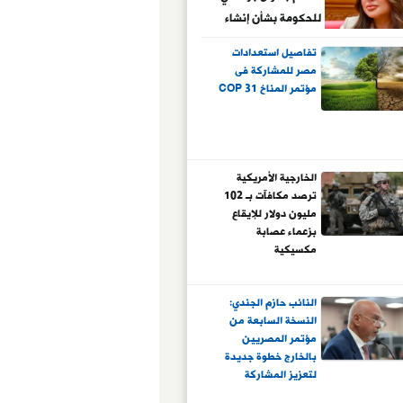
للحكومة بشأن إنشاء
منظومة وطنية متكاملة
تفاصيل استعدادات
للإنذار المبكر بالكوارث
مصر للمشاركة فى
الطبيعية
مؤتمر المناخ COP 31
الخارجية الأمريكية
ترصد مكافآت بـ 102
مليون دولار للإيقاع
بزعماء عصابة
مكسيكية
النائب حازم الجندي:
النسخة السابعة من
مؤتمر المصريين
بالخارج خطوة جديدة
لتعزيز المشاركة
الوطنية